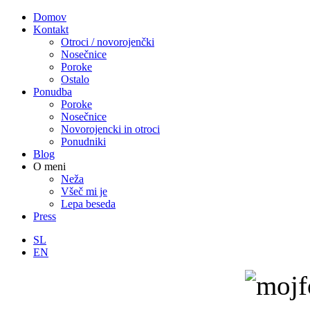
Domov
Kontakt
Otroci / novorojenčki
Nosečnice
Poroke
Ostalo
Ponudba
Poroke
Nosečnice
Novorojencki in otroci
Ponudniki
Blog
O meni
Neža
Všeč mi je
Lepa beseda
Press
SL
EN